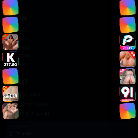
轻松喜剧
服务支持
客服中心
帮助中心
使用指南
版权声明
关于我们
联系我们
400-888-8888
support@TTsp008
在线客服 7×24小时
商务合作✈️
TTsp008