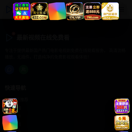
最新视频在线免费看
最新视频在线免费看
专注于提供最新国产热门电影电视剧免费在线观看服务， 高清流畅
播放，无插件，打造纯净的免费影视观看体验！
快速导航
首页推荐
精选剧情
热门动作
浪漫爱情